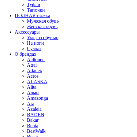
Туфли
Тапочки
ПОЛНАЯ ножка
Мужская обувь
Женская обувь
Аксессуары
Уход за обувью
На ноги
Сумки
О брендах
Aaltonen
Atrai
Adanex
Aeros
ALASKA
Alita
Алми
Amazonga
Ara
Azaleia
BADEN
Bakar
Benta
BestWalk
Betsy