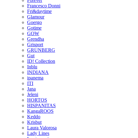
Forever
Francesco Donni
Fri&daytime
Glamour
Goergo
Gotime
GOW
Grendha
Grisport
GRUNBERG
Gut
ID! Collection
Inblu
INDIANA
ipanema
ITI
Jana
Jeleni
HORTOS
HISPANITAS
KangaROOS
Keddo
Krisbut
Laura Valorosa
Lady Lines