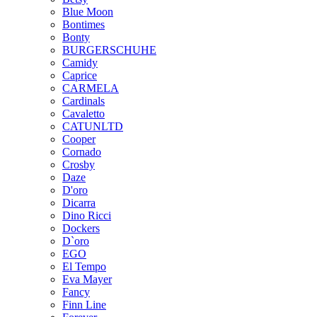
Blue Moon
Bontimes
Bonty
BURGERSCHUHE
Camidy
Caprice
CARMELA
Cardinals
Cavaletto
CATUNLTD
Cooper
Cornado
Crosby
Daze
D'oro
Dicarra
Dino Ricci
Dockers
D`oro
EGO
El Tempo
Eva Mayer
Fancy
Finn Line