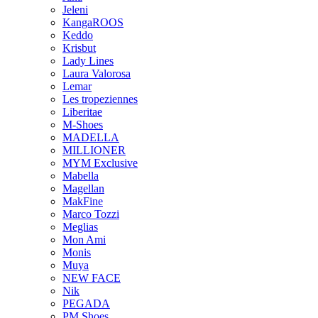
Jeleni
KangaROOS
Keddo
Krisbut
Lady Lines
Laura Valorosa
Lemar
Les tropeziennes
Liberitae
M-Shoes
MADELLA
MILLIONER
MYM Exclusive
Mabella
Magellan
MakFine
Marco Tozzi
Meglias
Mon Ami
Monis
Muya
NEW FACE
Nik
PEGADA
PM Shoes