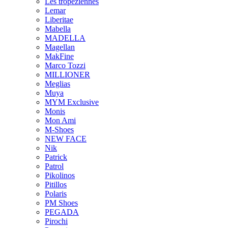
Les tropeziennes
Lemar
Liberitae
Mabella
MADELLA
Magellan
MakFine
Marco Tozzi
MILLIONER
Meglias
Muya
MYM Exclusive
Monis
Mon Ami
M-Shoes
NEW FACE
Nik
Patrick
Patrol
Pikolinos
Pitillos
Polaris
PM Shoes
PEGADA
Pirochi