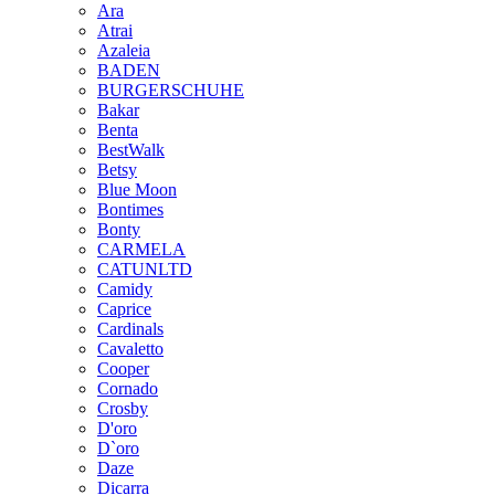
Ara
Atrai
Azaleia
BADEN
BURGERSCHUHE
Bakar
Benta
BestWalk
Betsy
Blue Moon
Bontimes
Bonty
CARMELA
CATUNLTD
Camidy
Caprice
Cardinals
Cavaletto
Cooper
Cornado
Crosby
D'oro
D`oro
Daze
Dicarra