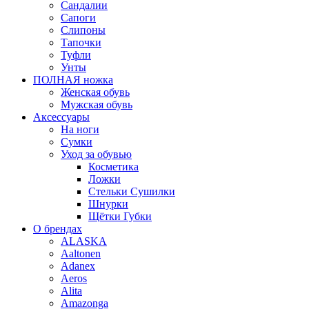
Сандалии
Сапоги
Слипоны
Тапочки
Туфли
Унты
ПОЛНАЯ ножка
Женская обувь
Мужская обувь
Аксессуары
На ноги
Сумки
Уход за обувью
Косметика
Ложки
Стельки Сушилки
Шнурки
Щётки Губки
О брендах
ALASKA
Aaltonen
Adanex
Aeros
Alita
Amazonga