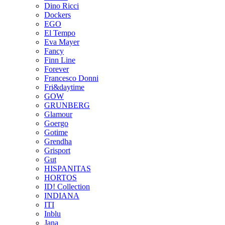
Dino Ricci
Dockers
EGO
El Tempo
Eva Mayer
Fancy
Finn Line
Forever
Francesco Donni
Fri&daytime
GOW
GRUNBERG
Glamour
Goergo
Gotime
Grendha
Grisport
Gut
HISPANITAS
HORTOS
ID! Collection
INDIANA
ITI
Inblu
Jana