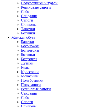
Полуботинки и туфли
Резиновые сапоги
Сабо
Сандалии
Сапоги
Слипоны
Тапочки
Ботинки
Женская обувь
Балетки
Босоножки
Ботильоны
Ботинки
Ботфорты
Дутики
Кеды
Кроссовки
Мокасины
Полуботинки
Полусапоги
Резиновые сапоги
Сандалии
Сабо
Сапоги
Слипоны