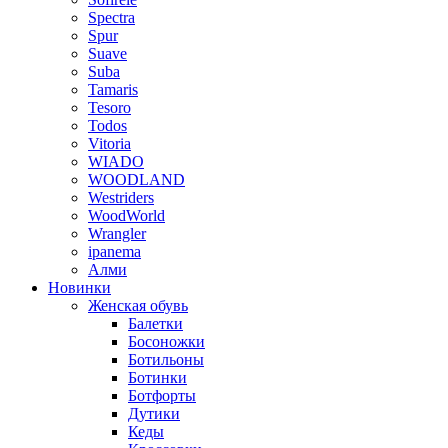
Spectra
Spur
Suave
Suba
Tamaris
Tesoro
Todos
Vitoria
WIADO
WOODLAND
Westriders
WoodWorld
Wrangler
ipanema
Алми
Новинки
Женская обувь
Балетки
Босоножки
Ботильоны
Ботинки
Ботфорты
Дутики
Кеды