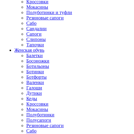
Кроссовки
Мокасины
Полуботинки и туфли
Резиновые сапоги
Сабо
Сандалии
Сапоги
Слипоны
Тапочки
Женская обувь
Балетки
Босоножки
Ботильоны
Ботинки
Ботфорты
Валенки
Галоши
Дутики
Кеды
Кроссовки
Мокасины
Полуботинки
Полусапоги
Резиновые сапоги
Сабо