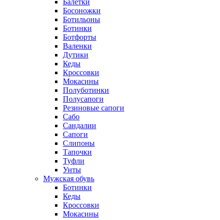
Балетки
Босоножки
Ботильоны
Ботинки
Ботфорты
Валенки
Дутики
Кеды
Кроссовки
Мокасины
Полуботинки
Полусапоги
Резиновые сапоги
Сабо
Сандалии
Сапоги
Слипоны
Тапочки
Туфли
Унты
Мужская обувь
Ботинки
Кеды
Кроссовки
Мокасины