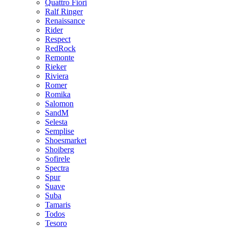
Quattro Fiori
Ralf Ringer
Renaissance
Rider
Respect
RedRock
Remonte
Rieker
Riviera
Romer
Romika
Salomon
SandM
Selesta
Semplise
Shoesmarket
Shoiberg
Sofirele
Spectra
Spur
Suave
Suba
Tamaris
Todos
Tesoro