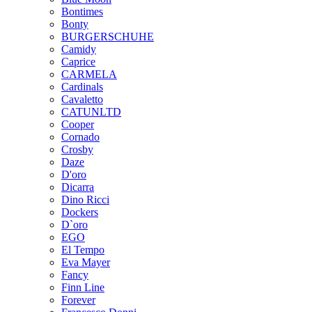
Bontimes
Bonty
BURGERSCHUHE
Camidy
Caprice
CARMELA
Cardinals
Cavaletto
CATUNLTD
Cooper
Cornado
Crosby
Daze
D'oro
Dicarra
Dino Ricci
Dockers
D`oro
EGO
El Tempo
Eva Mayer
Fancy
Finn Line
Forever