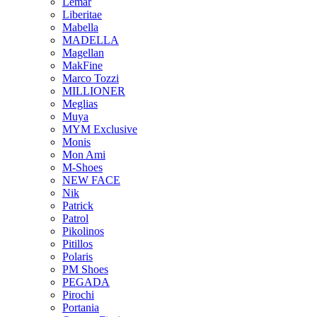
Lemar
Liberitae
Mabella
MADELLA
Magellan
MakFine
Marco Tozzi
MILLIONER
Meglias
Muya
MYM Exclusive
Monis
Mon Ami
M-Shoes
NEW FACE
Nik
Patrick
Patrol
Pikolinos
Pitillos
Polaris
PM Shoes
PEGADA
Pirochi
Portania