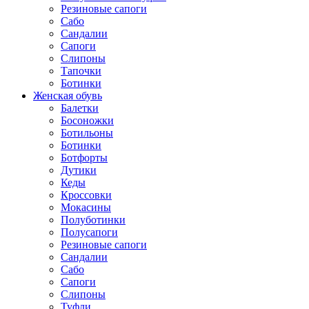
Резиновые сапоги
Сабо
Сандалии
Сапоги
Слипоны
Тапочки
Ботинки
Женская обувь
Балетки
Босоножки
Ботильоны
Ботинки
Ботфорты
Дутики
Кеды
Кроссовки
Мокасины
Полуботинки
Полусапоги
Резиновые сапоги
Сандалии
Сабо
Сапоги
Слипоны
Туфли