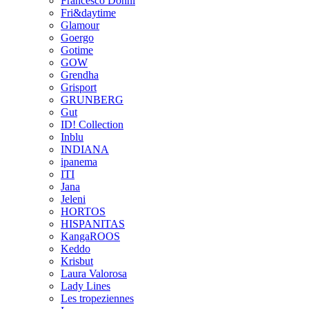
Francesco Donni
Fri&daytime
Glamour
Goergo
Gotime
GOW
Grendha
Grisport
GRUNBERG
Gut
ID! Collection
Inblu
INDIANA
ipanema
ITI
Jana
Jeleni
HORTOS
HISPANITAS
KangaROOS
Keddo
Krisbut
Laura Valorosa
Lady Lines
Les tropeziennes