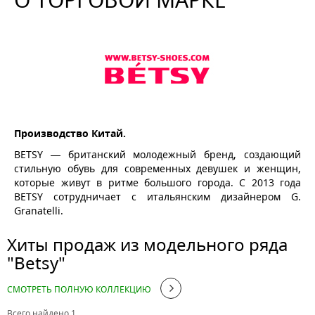
СЕЗОН
ОСОБЕННОСТИ
ТИП ОБУВИ
ПОЛ
МАТЕРИАЛ ВНУТРЕННИЙ
Производство Китай.
BETSY — британский молодежный бренд, создающий
ЦЕНА
стильную обувь для современных девушек и женщин,
которые живут в ритме большого города. С 2013 года
BETSY сотрудничает с итальянским дизайнером G.
руб.
руб.
Granatelli.
Применить
Сбросить
Хиты продаж из модельного ряда
"Betsy"
СМОТРЕТЬ ПОЛНУЮ КОЛЛЕКЦИЮ
Всего найдено 1