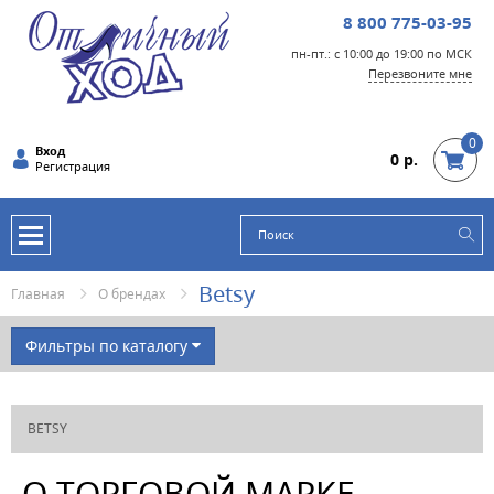
8 800 775-03-95
пн-пт.: с 10:00 до 19:00 по МСК
Перезвоните мне
0
Вход
0 р.
Регистрация
Betsy
Главная
О брендах
Фильтры по каталогу
БРЭНД
BETSY
ЦВЕТ
МАТЕРИАЛ
О ТОРГОВОЙ МАРКЕ