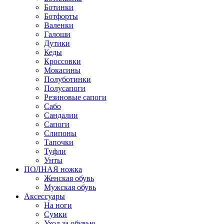
Ботинки
Ботфорты
Валенки
Галоши
Дутики
Кеды
Кроссовки
Мокасины
Полуботинки
Полусапоги
Резиновые сапоги
Сабо
Сандалии
Сапоги
Слипоны
Тапочки
Туфли
Унты
ПОЛНАЯ ножка
Женская обувь
Мужская обувь
Аксессуары
На ноги
Сумки
Уход за обувью