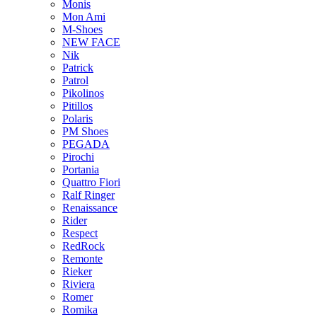
Monis
Mon Ami
M-Shoes
NEW FACE
Nik
Patrick
Patrol
Pikolinos
Pitillos
Polaris
PM Shoes
PEGADA
Pirochi
Portania
Quattro Fiori
Ralf Ringer
Renaissance
Rider
Respect
RedRock
Remonte
Rieker
Riviera
Romer
Romika