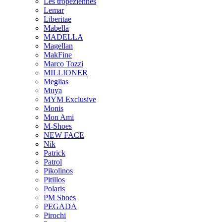
Les tropeziennes
Lemar
Liberitae
Mabella
MADELLA
Magellan
MakFine
Marco Tozzi
MILLIONER
Meglias
Muya
MYM Exclusive
Monis
Mon Ami
M-Shoes
NEW FACE
Nik
Patrick
Patrol
Pikolinos
Pitillos
Polaris
PM Shoes
PEGADA
Pirochi