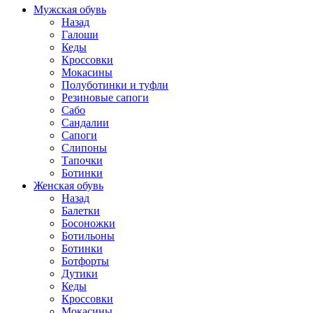
Мужская обувь
Назад
Галоши
Кеды
Кроссовки
Мокасины
Полуботинки и туфли
Резиновые сапоги
Сабо
Сандалии
Сапоги
Слипоны
Тапочки
Ботинки
Женская обувь
Назад
Балетки
Босоножки
Ботильоны
Ботинки
Ботфорты
Дутики
Кеды
Кроссовки
Мокасины