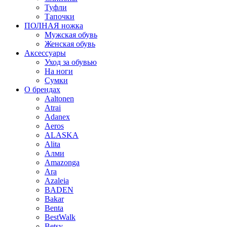
Туфли
Тапочки
ПОЛНАЯ ножка
Мужская обувь
Женская обувь
Аксессуары
Уход за обувью
На ноги
Сумки
О брендах
Aaltonen
Atrai
Adanex
Aeros
ALASKA
Alita
Алми
Amazonga
Ara
Azaleia
BADEN
Bakar
Benta
BestWalk
Betsy