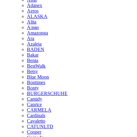
Adanex
Aeros
ALASKA
Alita
Алми
Amazonga
Ara
Azaleia
BADEN
Bakar
Benta
BestWalk
Betsy
Blue Moon
Bontimes
Bonty
BURGERSCHUHE
Camidy
Caprice
CARMELA
Cardinals
Cavaletto
CATUNLTD
Cooper