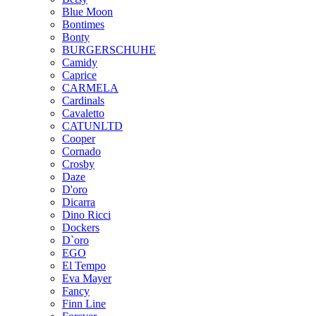
Blue Moon
Bontimes
Bonty
BURGERSCHUHE
Camidy
Caprice
CARMELA
Cardinals
Cavaletto
CATUNLTD
Cooper
Cornado
Crosby
Daze
D'oro
Dicarra
Dino Ricci
Dockers
D`oro
EGO
El Tempo
Eva Mayer
Fancy
Finn Line