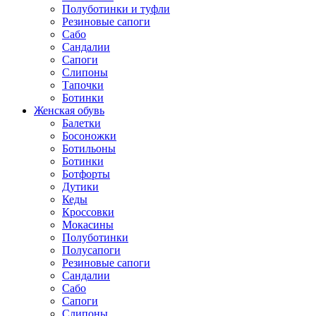
Полуботинки и туфли
Резиновые сапоги
Сабо
Сандалии
Сапоги
Слипоны
Тапочки
Ботинки
Женская обувь
Балетки
Босоножки
Ботильоны
Ботинки
Ботфорты
Дутики
Кеды
Кроссовки
Мокасины
Полуботинки
Полусапоги
Резиновые сапоги
Сандалии
Сабо
Сапоги
Слипоны