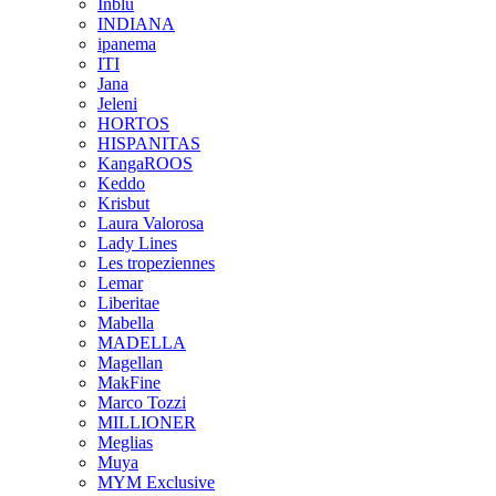
Inblu
INDIANA
ipanema
ITI
Jana
Jeleni
HORTOS
HISPANITAS
KangaROOS
Keddo
Krisbut
Laura Valorosa
Lady Lines
Les tropeziennes
Lemar
Liberitae
Mabella
MADELLA
Magellan
MakFine
Marco Tozzi
MILLIONER
Meglias
Muya
MYM Exclusive