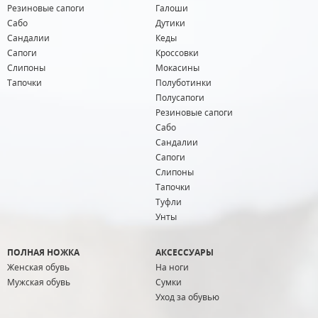
Резиновые сапоги
Галоши
Сабо
Дутики
Сандалии
Кеды
Сапоги
Кроссовки
Слипоны
Мокасины
Тапочки
Полуботинки
Полусапоги
Резиновые сапоги
Сабо
Сандалии
Сапоги
Слипоны
Тапочки
Туфли
Унты
ПОЛНАЯ НОЖКА
АКСЕССУАРЫ
Женская обувь
На ноги
Мужская обувь
Сумки
Уход за обувью