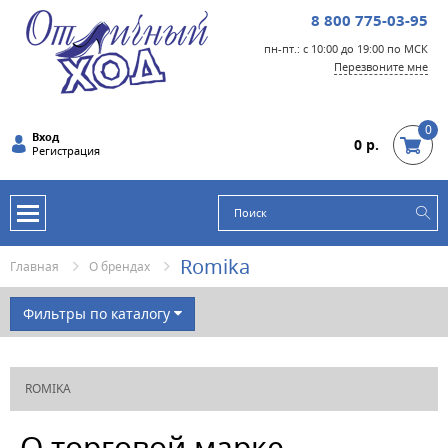
8 800 775-03-95
пн-пт.: с 10:00 до 19:00 по МСК
Перезвоните мне
0
Вход
0 р.
Регистрация
Romika
Главная
О брендах
Фильтры по каталогу
БРЭНД
ROMIKA
ЦВЕТ
МАТЕРИАЛ
О торговой марке