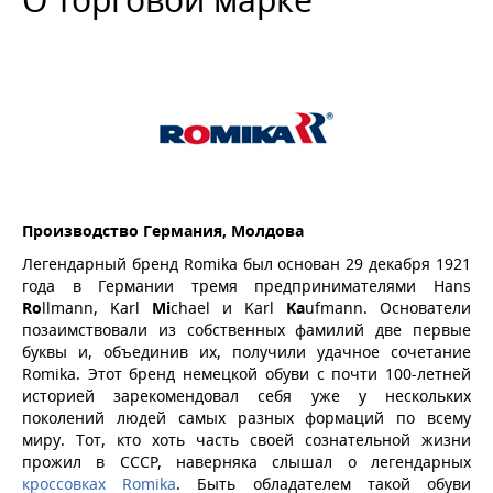
СЕЗОН
ОСОБЕННОСТИ
ТИП ОБУВИ
ПОЛ
МАТЕРИАЛ ВНУТРЕННИЙ
Производство Германия, Молдова
СТРАНА ПРОИСХОЖДЕНИЯ
Легендарный бренд Romika был основан 29 декабря 1921
года в Германии тремя предпринимателями
Hans
ЦЕНА
Ro
llmann, Karl
Mi
chael и Karl
Ka
ufmann. Основатели
позаимствовали из собственных фамилий две первые
буквы и, объединив их, получили удачное сочетание
руб.
руб.
Romika. Этот бренд немецкой обуви с почти 100-летней
историей зарекомендовал себя уже у нескольких
Применить
Сбросить
поколений людей самых разных формаций по всему
миру. Тот, кто хоть часть своей сознательной жизни
прожил в СССР, наверняка слышал о легендарных
кроссовках Romika
. Быть обладателем такой обуви