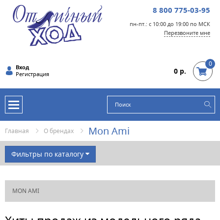
8 800 775-03-95
пн-пт.: с 10:00 до 19:00 по МСК
Перезвоните мне
0
Вход
0 р.
Регистрация
Mon Ami
Главная
О брендах
Фильтры по каталогу
ЦЕНА
MON AMI
руб.
руб.