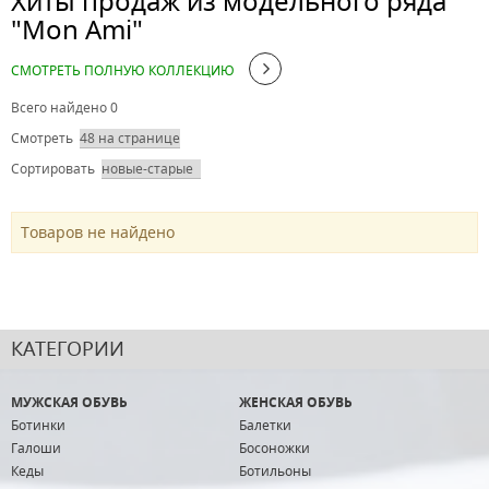
Хиты продаж из модельного ряда
Применить
Сбросить
"Mon Ami"
СМОТРЕТЬ ПОЛНУЮ КОЛЛЕКЦИЮ
Всего найдено 0
Смотреть
Сортировать
Товаров не найдено
КАТЕГОРИИ
МУЖСКАЯ ОБУВЬ
ЖЕНСКАЯ ОБУВЬ
Ботинки
Балетки
Галоши
Босоножки
Кеды
Ботильоны