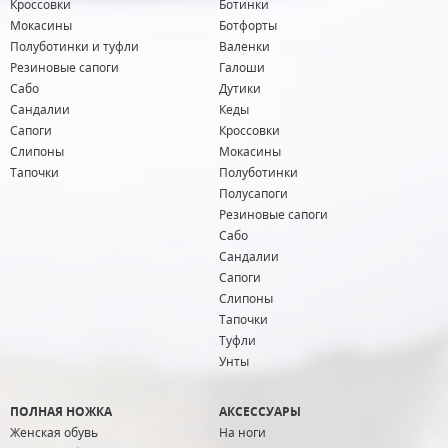
Кроссовки
Ботинки
Мокасины
Ботфорты
Полуботинки и туфли
Валенки
Резиновые сапоги
Галоши
Сабо
Дутики
Сандалии
Кеды
Сапоги
Кроссовки
Слипоны
Мокасины
Тапочки
Полуботинки
Полусапоги
Резиновые сапоги
Сабо
Сандалии
Сапоги
Слипоны
Тапочки
Туфли
Унты
ПОЛНАЯ НОЖКА
АКСЕССУАРЫ
Женская обувь
На ноги