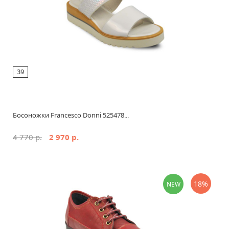
39
Босоножки Francesco Donni 525478...
4 770 р.
2 970 р.
18%
NEW