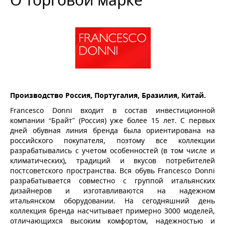
МАТЕРИАЛ
СЕЗОН
ОСОБЕННОСТИ
ТИП ОБУВИ
ПОЛ
Производство Россия, Португалия, Бразилия, Китай.
Francesco Donni входит в состав инвестиционной
МАТЕРИАЛ ВНУТРЕННИЙ
компании “Брайт” (Россия) уже более 15 лет. С первых
дней обувная линия бренда была ориентирована на
СТЕЛЬКА
российского покупателя, поэтому все коллекции
разрабатывались с учетом особенностей (в том числе и
ПОЛНОТА
климатических), традиций и вкусов потребителей
постсоветского пространства. Вся обувь Francesco Donni
ЦЕНА
разрабатывается совместно с группой итальянских
дизайнеров и изготавливаются на надежном
итальянском оборудовании. На сегодняшний день
руб.
руб.
коллекция бренда насчитывает примерно 3000 моделей,
отличающихся высоким комфортом, надежностью и