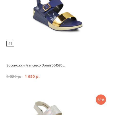
41
Босоножки Francesco Donni 564580...
2 020 р.
1 650 р.
38%