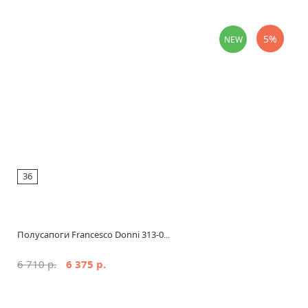
5%
NEW
36
Полусапоги Francesco Donni 313-0...
6 710 р.
6 375 р.