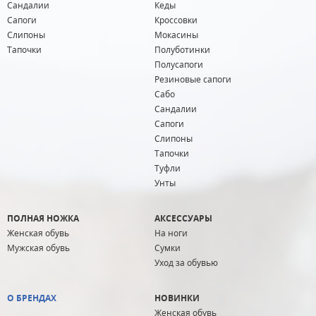
Сандалии
Кеды
Сапоги
Кроссовки
Слипоны
Мокасины
Тапочки
Полуботинки
Полусапоги
Резиновые сапоги
Сабо
Сандалии
Сапоги
Слипоны
Тапочки
Туфли
Унты
ПОЛНАЯ НОЖКА
АКСЕССУАРЫ
Женская обувь
На ноги
Мужская обувь
Сумки
Уход за обувью
О БРЕНДАХ
НОВИНКИ
Женская обувь