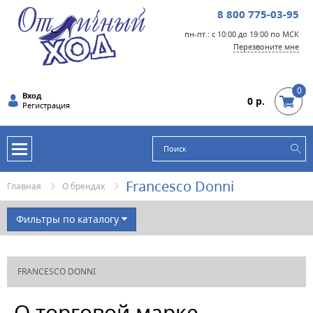
8 800 775-03-95
пн-пт.: с 10:00 до 19:00 по МСК
Перезвоните мне
0
Вход
0 р.
Регистрация
Francesco Donni
Главная
О брендах
Фильтры по каталогу
РАЗМЕР ОБУВИ
FRANCESCO DONNI
БРЭНД
ЦВЕТ
О торговой марке