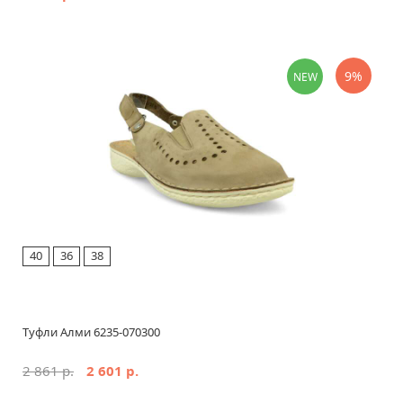
9%
NEW
40
36
38
Туфли Алми 6235-070300
2 861 р.
2 601 р.