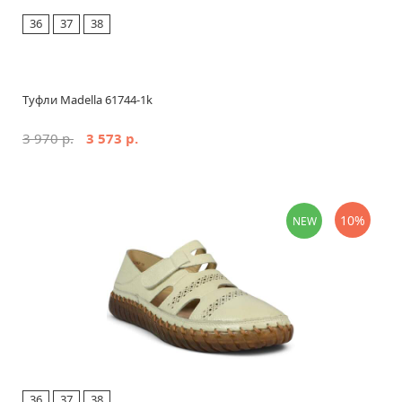
36
37
38
Туфли Madella 61744-1k
3 970 р.
3 573 р.
10%
NEW
36
37
38