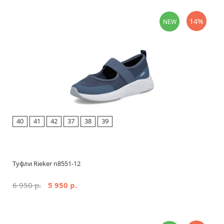
14%
NEW
40
41
42
37
38
39
Туфли Rieker n8551-12
6 950 р.
5 950 р.