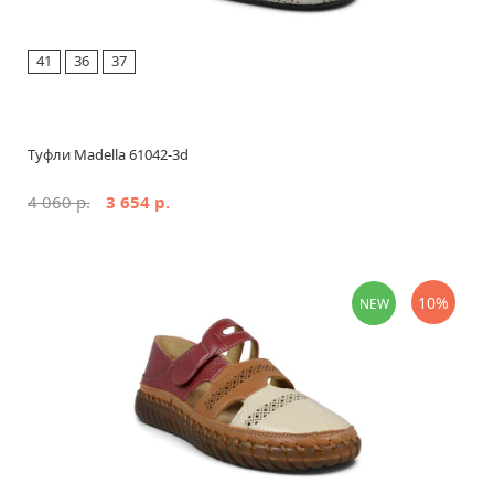
41
36
37
Туфли Madella 61042-3d
4 060 р.
3 654 р.
10%
NEW