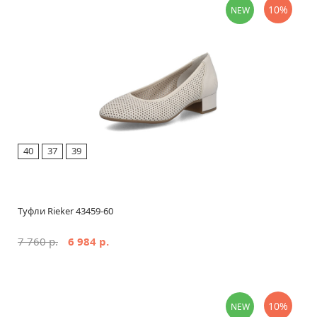
10%
NEW
40
37
39
Туфли Rieker 43459-60
7 760 р.
6 984 р.
10%
NEW