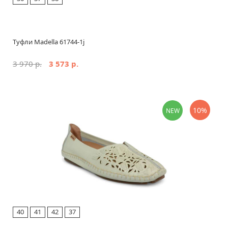
Туфли Madella 61744-1j
3 970 р.
3 573 р.
10%
NEW
40
41
42
37