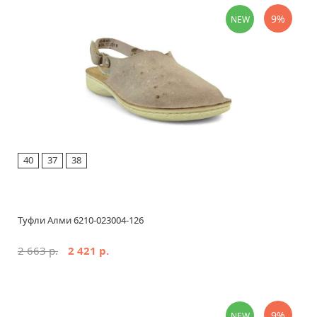
9%
NEW
40
37
38
Туфли Алми 6210-023004-126
2 663 р.
2 421 р.
9%
NEW