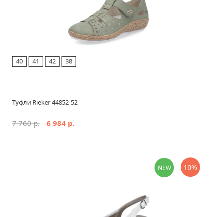
40
41
42
38
Туфли Rieker 44852-52
7 760 р.
6 984 р.
10%
NEW