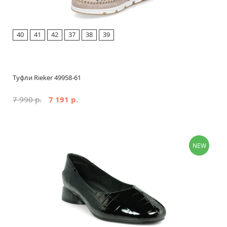
40
41
42
37
38
39
Туфли Rieker 49958-61
7 990 р.
7 191 р.
NEW