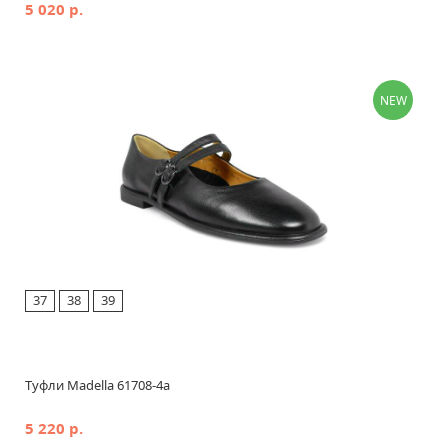
5 020 р.
NEW
37
38
39
Туфли Madella 61708-4a
5 220 р.