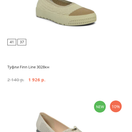
41
37
Туфли Finn Line 3028кн
2 140 р.
1 926 р.
10%
NEW