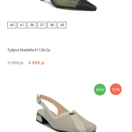
40
41
36
37
38
39
Туфли Madella 61126-2a
3 950 р.
3 555 р.
10%
NEW