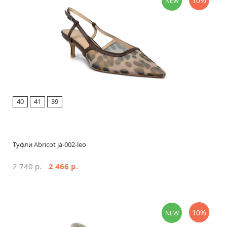
10%
NEW
40
41
39
Туфли Abricot ja-002-leo
2 740 р.
2 466 р.
10%
NEW