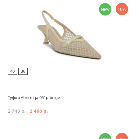
ВЫСОТА ПЛАТФОРМЫ
10%
NEW
ЦЕНА
руб.
руб.
Применить
Сбросить
40
36
Туфли Abricot ja-051p-beige
2 740 р.
2 466 р.