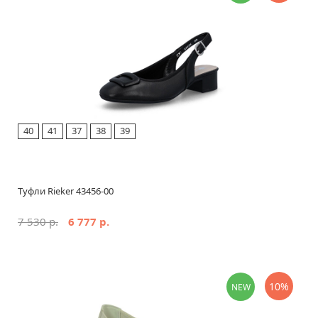
40
41
37
38
39
Туфли Rieker 43456-00
7 530 р.
6 777 р.
10%
NEW