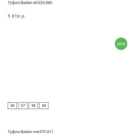
Туфли Baden eh333-060
5 810 р.
NEW
36
37
38
39
Туфли Baden me375-011