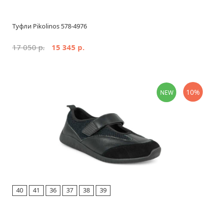
Туфли Pikolinos 578-4976
17 050 р.
15 345 р.
10%
NEW
40
41
36
37
38
39