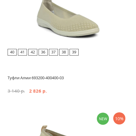
40
41
42
36
37
38
39
Туфли Алми 693200-400400-03
3 140 р.
2 826 р.
10%
NEW