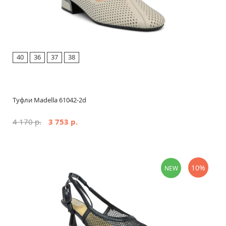
40
36
37
38
Туфли Madella 61042-2d
4 170 р.
3 753 р.
10%
NEW