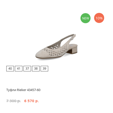
10%
NEW
40
41
37
38
39
Туфли Rieker 43457-60
7 300 р.
6 570 р.