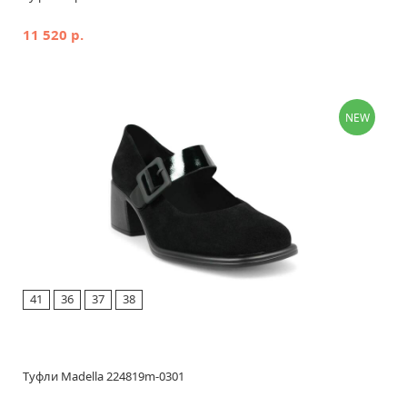
11 520 р.
NEW
41
36
37
38
Туфли Madella 224819m-0301