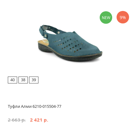
9%
NEW
40
38
39
Туфли Алми 6210-015504-77
2 663 р.
2 421 р.