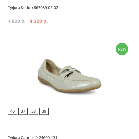
Туфли Keddo 867035-05-02
4 800 р.
4 320 р.
NEW
40
37
38
39
Туфли Caprice 9-24600-131