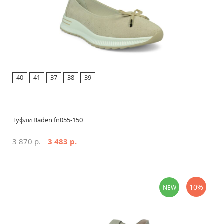
40
41
37
38
39
Туфли Baden fn055-150
3 870 р.
3 483 р.
10%
NEW