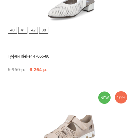
40
41
42
38
Туфли Rieker 47066-80
6 960 р.
6 264 р.
10%
NEW