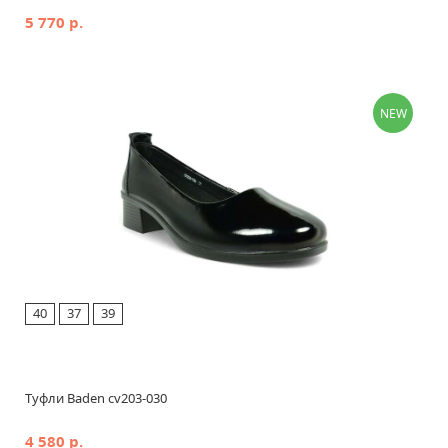
5 770 р.
NEW
40
37
39
Туфли Baden cv203-030
4 580 р.