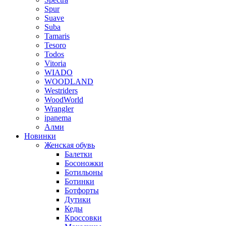
Spur
Suave
Suba
Tamaris
Tesoro
Todos
Vitoria
WIADO
WOODLAND
Westriders
WoodWorld
Wrangler
ipanema
Алми
Новинки
Женская обувь
Балетки
Босоножки
Ботильоны
Ботинки
Ботфорты
Дутики
Кеды
Кроссовки