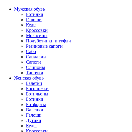
Мужская обувь
Ботинки
Галоши
Кеды
Кроссовки
Мокасины
Полуботинки и туфли
Резиновые сапоги
Сабо
Сандалии
Сапоги
Слипоны
Тапочки
Женская обувь
Балетки
Босоножки
Ботильоны
Ботинки
Ботфорты
Валенки
Галоши
Дутики
Кеды
Кроссовки