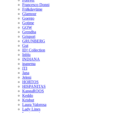
Forever
Francesco Donni
Fri&daytime
Glamour
Goergo
Gotime
GOW
Grendha
Grisport
GRUNBERG
Gut
ID! Collection
Inblu
INDIANA
ipanema
ITI
Jana
Jeleni
HORTOS
HISPANITAS
KangaROOS
Keddo
Krisbut
Laura Valorosa
Lady Lines