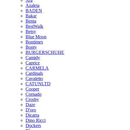
Ara
Azaleia
BADEN
Bakar
Benta
BestWalk
Betsy
Blue Moon
Bontimes
Bonty
BURGERSCHUHE
Camidy
Caprice
CARMELA
Cardinals
Cavaletto
CATUNLTD
Cooper
Cornado
Crosby
Daze
D'oro
Dicarra
Dino Ricci
Dockers