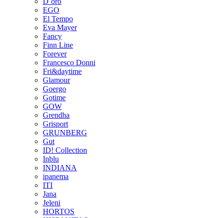
D`oro
EGO
El Tempo
Eva Mayer
Fancy
Finn Line
Forever
Francesco Donni
Fri&daytime
Glamour
Goergo
Gotime
GOW
Grendha
Grisport
GRUNBERG
Gut
ID! Collection
Inblu
INDIANA
ipanema
ITI
Jana
Jeleni
HORTOS