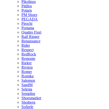
Pikolinos
Pitillos
Polaris
PM Shoes
PEGADA
Pirochi
Portania
Quattro Fiori
Ralf Ringer
Renaissance
Rider
Respect
RedRock
Remonte
Rieker
Riviera
Romer
Romika
Salomon
SandM
Selesta
Semplise
Shoesmarket
Shoiberg
Sofirele