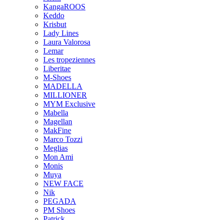
KangaROOS
Keddo
Krisbut
Lady Lines
Laura Valorosa
Lemar
Les tropeziennes
Liberitae
M-Shoes
MADELLA
MILLIONER
MYM Exclusive
Mabella
Magellan
MakFine
Marco Tozzi
Meglias
Mon Ami
Monis
Muya
NEW FACE
Nik
PEGADA
PM Shoes
Patrick