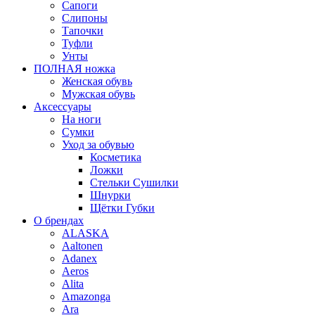
Сапоги
Слипоны
Тапочки
Туфли
Унты
ПОЛНАЯ ножка
Женская обувь
Мужская обувь
Аксессуары
На ноги
Сумки
Уход за обувью
Косметика
Ложки
Стельки Сушилки
Шнурки
Щётки Губки
О брендах
ALASKA
Aaltonen
Adanex
Aeros
Alita
Amazonga
Ara