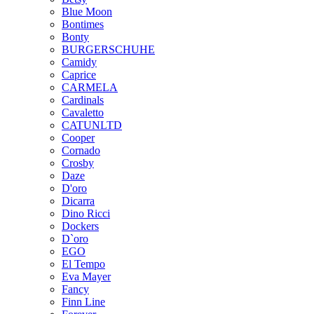
Blue Moon
Bontimes
Bonty
BURGERSCHUHE
Camidy
Caprice
CARMELA
Cardinals
Cavaletto
CATUNLTD
Cooper
Cornado
Crosby
Daze
D'oro
Dicarra
Dino Ricci
Dockers
D`oro
EGO
El Tempo
Eva Mayer
Fancy
Finn Line