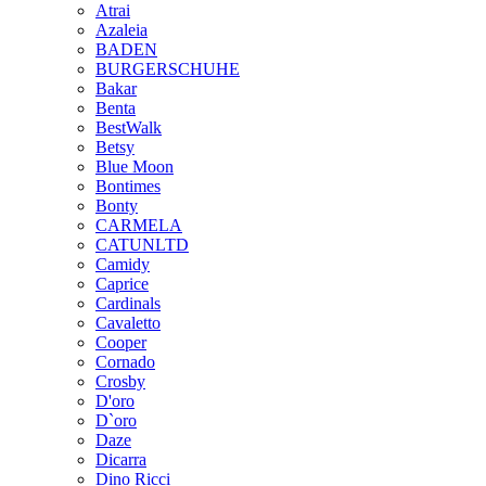
Atrai
Azaleia
BADEN
BURGERSCHUHE
Bakar
Benta
BestWalk
Betsy
Blue Moon
Bontimes
Bonty
CARMELA
CATUNLTD
Camidy
Caprice
Cardinals
Cavaletto
Cooper
Cornado
Crosby
D'oro
D`oro
Daze
Dicarra
Dino Ricci