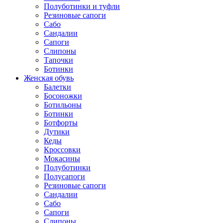
Полуботинки и туфли
Резиновые сапоги
Сабо
Сандалии
Сапоги
Слипоны
Тапочки
Ботинки
Женская обувь
Балетки
Босоножки
Ботильоны
Ботинки
Ботфорты
Дутики
Кеды
Кроссовки
Мокасины
Полуботинки
Полусапоги
Резиновые сапоги
Сандалии
Сабо
Сапоги
Слипоны