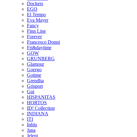
Dockers
EGO
El Tempo
Eva Mayer
Fancy
Finn Line
Forever
Francesco Donni
Fri&daytime
GOW
GRUNBERG
Glamour
Goergo
Gotime
Grendha
Grisport
Gut
HISPANITAS
HORTOS
ID! Collection
INDIANA
ITI
Inblu
Jana
Jeleni