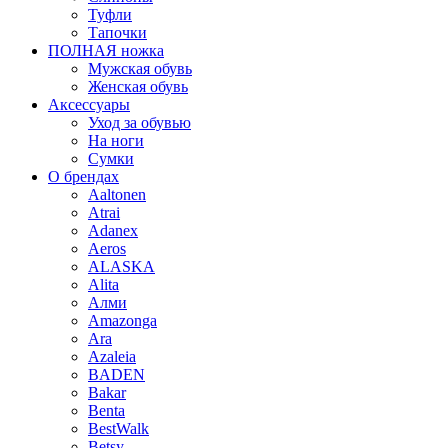
Туфли
Тапочки
ПОЛНАЯ ножка
Мужская обувь
Женская обувь
Аксессуары
Уход за обувью
На ноги
Сумки
О брендах
Aaltonen
Atrai
Adanex
Aeros
ALASKA
Alita
Алми
Amazonga
Ara
Azaleia
BADEN
Bakar
Benta
BestWalk
Betsy