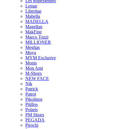
Les tropeziennes
Lemar
Liberitae
Mabella
MADELLA
Magellan
MakFine
Marco Tozzi
MILLIONER
Meglias
Muya
MYM Exclusive
Monis
Mon Ami
M-Shoes
NEW FACE
Nik
Patrick
Patrol
Pikolinos
Pitillos
Polaris
PM Shoes
PEGADA
Pirochi