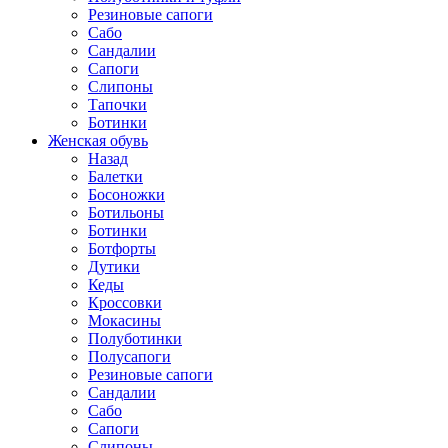
Резиновые сапоги
Сабо
Сандалии
Сапоги
Слипоны
Тапочки
Ботинки
Женская обувь
Назад
Балетки
Босоножки
Ботильоны
Ботинки
Ботфорты
Дутики
Кеды
Кроссовки
Мокасины
Полуботинки
Полусапоги
Резиновые сапоги
Сандалии
Сабо
Сапоги
Слипоны