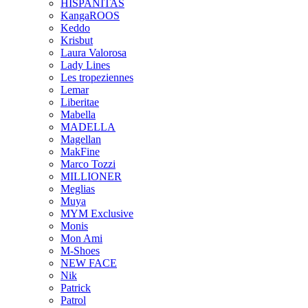
HISPANITAS
KangaROOS
Keddo
Krisbut
Laura Valorosa
Lady Lines
Les tropeziennes
Lemar
Liberitae
Mabella
MADELLA
Magellan
MakFine
Marco Tozzi
MILLIONER
Meglias
Muya
MYM Exclusive
Monis
Mon Ami
M-Shoes
NEW FACE
Nik
Patrick
Patrol