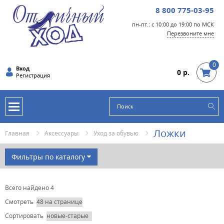
8 800 775-03-95
пн-пт.: с 10:00 до 19:00 по МСК
Перезвоните мне
0
Вход
0 р.
Регистрация
Ложки
Главная
Аксессуары
Уход за обувью
Фильтры по каталогу
БРЭНД
Всего найдено 4
ОСОБЕННОСТИ
Смотреть
ТИП ОБУВИ
Сортировать