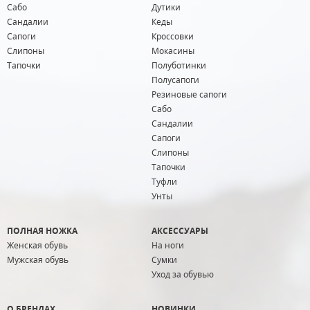
Сабо
Дутики
Сандалии
Кеды
Сапоги
Кроссовки
Слипоны
Мокасины
Тапочки
Полуботинки
Полусапоги
Резиновые сапоги
Сабо
Сандалии
Сапоги
Слипоны
Тапочки
Туфли
Унты
ПОЛНАЯ НОЖКА
АКСЕССУАРЫ
Женская обувь
На ноги
Мужская обувь
Сумки
Уход за обувью
О БРЕНДАХ
НОВИНКИ