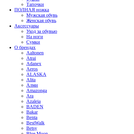
Тапочки
ПОЛНАЯ ножка
Мужская обувь
Женская обувь
Аксессуары
Уход за обувью
На ноги
Сумки
О брендах
Aaltonen
Atrai
Adanex
Aeros
ALASKA
Alita
Алми
Amazonga
Ara
Azaleia
BADEN
Bakar
Benta
BestWalk
Betsy
Blue Moon