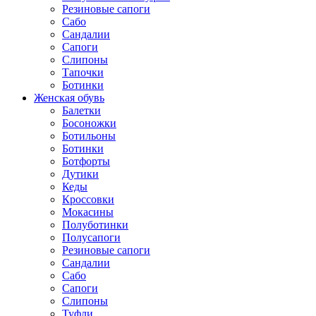
Резиновые сапоги
Сабо
Сандалии
Сапоги
Слипоны
Тапочки
Ботинки
Женская обувь
Балетки
Босоножки
Ботильоны
Ботинки
Ботфорты
Дутики
Кеды
Кроссовки
Мокасины
Полуботинки
Полусапоги
Резиновые сапоги
Сандалии
Сабо
Сапоги
Слипоны
Туфли