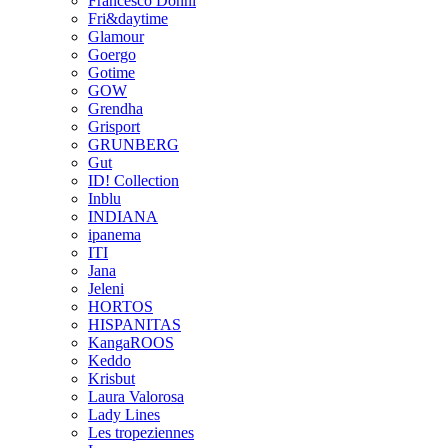
Francesco Donni
Fri&daytime
Glamour
Goergo
Gotime
GOW
Grendha
Grisport
GRUNBERG
Gut
ID! Collection
Inblu
INDIANA
ipanema
ITI
Jana
Jeleni
HORTOS
HISPANITAS
KangaROOS
Keddo
Krisbut
Laura Valorosa
Lady Lines
Les tropeziennes