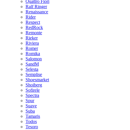
Quattro Fiori
Ralf Ringer
Renaissance
Rider
Respect
RedRock
Remonte
Rieker
Riviera
Romer
Romika
Salomon
SandM
Selesta
Semplise
Shoesmarket
Shoiberg
Sofirele
Spectra
Spur
Suave
Suba
Tamaris
Todos
Tesoro