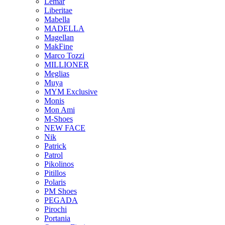
Lemar
Liberitae
Mabella
MADELLA
Magellan
MakFine
Marco Tozzi
MILLIONER
Meglias
Muya
MYM Exclusive
Monis
Mon Ami
M-Shoes
NEW FACE
Nik
Patrick
Patrol
Pikolinos
Pitillos
Polaris
PM Shoes
PEGADA
Pirochi
Portania