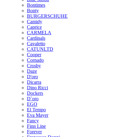
Bontimes
Bonty
BURGERSCHUHE
Camidy
Caprice
CARMELA
Cardinals
Cavaletto
CATUNLTD
Cooper
Cornado
Crosby
Daze
D'oro
Dicarra
Dino Ricci
Dockers
D`oro
EGO
El Tempo
Eva Mayer
Fancy
Finn Line
Forever