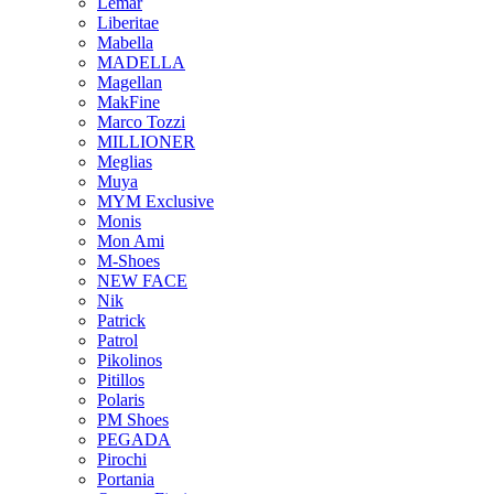
Lemar
Liberitae
Mabella
MADELLA
Magellan
MakFine
Marco Tozzi
MILLIONER
Meglias
Muya
MYM Exclusive
Monis
Mon Ami
M-Shoes
NEW FACE
Nik
Patrick
Patrol
Pikolinos
Pitillos
Polaris
PM Shoes
PEGADA
Pirochi
Portania