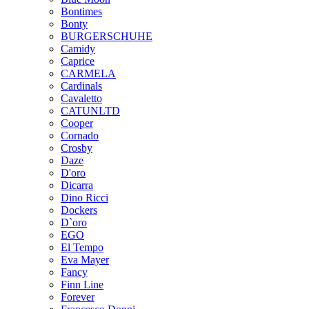
Bontimes
Bonty
BURGERSCHUHE
Camidy
Caprice
CARMELA
Cardinals
Cavaletto
CATUNLTD
Cooper
Cornado
Crosby
Daze
D'oro
Dicarra
Dino Ricci
Dockers
D`oro
EGO
El Tempo
Eva Mayer
Fancy
Finn Line
Forever