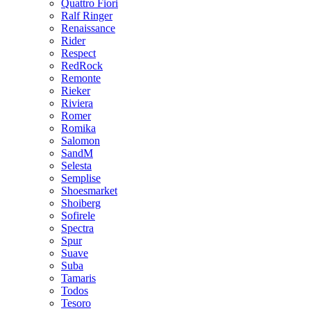
Quattro Fiori
Ralf Ringer
Renaissance
Rider
Respect
RedRock
Remonte
Rieker
Riviera
Romer
Romika
Salomon
SandM
Selesta
Semplise
Shoesmarket
Shoiberg
Sofirele
Spectra
Spur
Suave
Suba
Tamaris
Todos
Tesoro