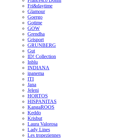
Francesco Donni
Fri&daytime
Glamour
Goergo
Gotime
GOW
Grendha
Grisport
GRUNBERG
Gut
ID! Collection
Inblu
INDIANA
ipanema
ITI
Jana
Jeleni
HORTOS
HISPANITAS
KangaROOS
Keddo
Krisbut
Laura Valorosa
Lady Lines
Les tropeziennes