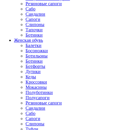
Резиновые сапоги
Сабо
Сандалии
Сапоги
Слипоны
Тапочки
Ботинки
Женская обувь
Балетки
Босоножки
Ботильоны
Ботинки
Ботфорты
Дутики
Кеды
Кроссовки
Мокасины
Полуботинки
Полусапоги
Резиновые сапоги
Сандалии
Сабо
Сапоги
Слипоны
Туфли