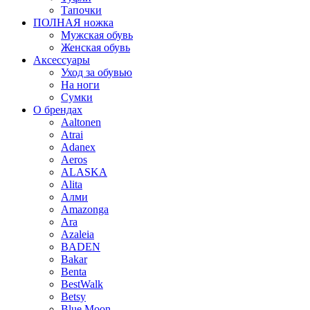
Тапочки
ПОЛНАЯ ножка
Мужская обувь
Женская обувь
Аксессуары
Уход за обувью
На ноги
Сумки
О брендах
Aaltonen
Atrai
Adanex
Aeros
ALASKA
Alita
Алми
Amazonga
Ara
Azaleia
BADEN
Bakar
Benta
BestWalk
Betsy
Blue Moon