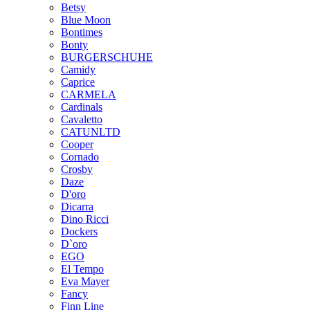
Betsy
Blue Moon
Bontimes
Bonty
BURGERSCHUHE
Camidy
Caprice
CARMELA
Cardinals
Cavaletto
CATUNLTD
Cooper
Cornado
Crosby
Daze
D'oro
Dicarra
Dino Ricci
Dockers
D`oro
EGO
El Tempo
Eva Mayer
Fancy
Finn Line