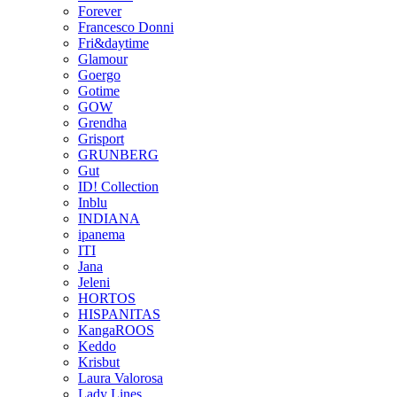
Forever
Francesco Donni
Fri&daytime
Glamour
Goergo
Gotime
GOW
Grendha
Grisport
GRUNBERG
Gut
ID! Collection
Inblu
INDIANA
ipanema
ITI
Jana
Jeleni
HORTOS
HISPANITAS
KangaROOS
Keddo
Krisbut
Laura Valorosa
Lady Lines