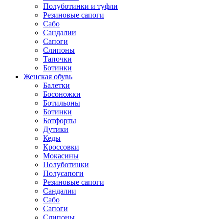
Полуботинки и туфли
Резиновые сапоги
Сабо
Сандалии
Сапоги
Слипоны
Тапочки
Ботинки
Женская обувь
Балетки
Босоножки
Ботильоны
Ботинки
Ботфорты
Дутики
Кеды
Кроссовки
Мокасины
Полуботинки
Полусапоги
Резиновые сапоги
Сандалии
Сабо
Сапоги
Слипоны