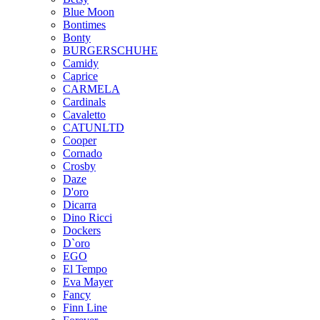
Blue Moon
Bontimes
Bonty
BURGERSCHUHE
Camidy
Caprice
CARMELA
Cardinals
Cavaletto
CATUNLTD
Cooper
Cornado
Crosby
Daze
D'oro
Dicarra
Dino Ricci
Dockers
D`oro
EGO
El Tempo
Eva Mayer
Fancy
Finn Line