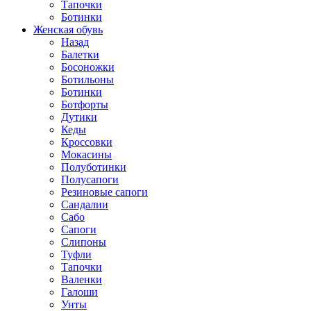
Тапочки
Ботинки
Женская обувь
Назад
Балетки
Босоножки
Ботильоны
Ботинки
Ботфорты
Дутики
Кеды
Кроссовки
Мокасины
Полуботинки
Полусапоги
Резиновые сапоги
Сандалии
Сабо
Сапоги
Слипоны
Туфли
Тапочки
Валенки
Галоши
Унты