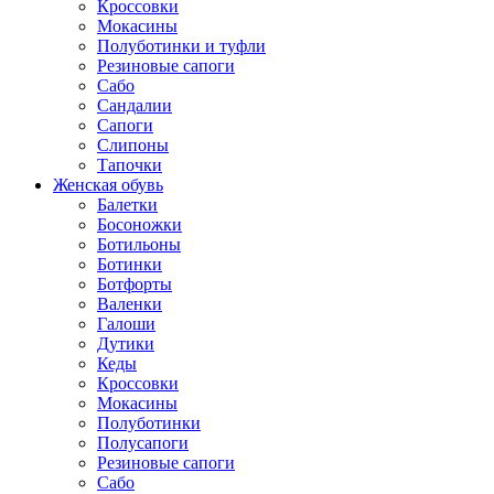
Кроссовки
Мокасины
Полуботинки и туфли
Резиновые сапоги
Сабо
Сандалии
Сапоги
Слипоны
Тапочки
Женская обувь
Балетки
Босоножки
Ботильоны
Ботинки
Ботфорты
Валенки
Галоши
Дутики
Кеды
Кроссовки
Мокасины
Полуботинки
Полусапоги
Резиновые сапоги
Сабо