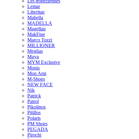
Les tropeziennes
Lemar
Liberitae
Mabella
MADELLA
Magellan
MakFine
Marco Tozzi
MILLIONER
Meglias
Muya
MYM Exclusive
Monis
Mon Ami
M-Shoes
NEW FACE
Nik
Patrick
Patrol
Pikolinos
Pitillos
Polaris
PM Shoes
PEGADA
Pirochi