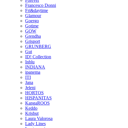
Forever
Francesco Donni
Fri&daytime
Glamour
Goergo
Gotime
GOW
Grendha
Grisport
GRUNBERG
Gut
ID! Collection
Inblu
INDIANA
ipanema
ITI
Jana
Jeleni
HORTOS
HISPANITAS
KangaROOS
Keddo
Krisbut
Laura Valorosa
Lady Lines