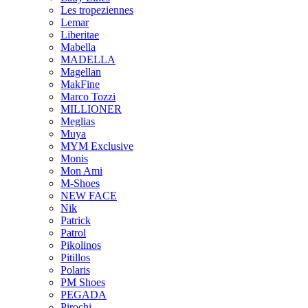
Les tropeziennes
Lemar
Liberitae
Mabella
MADELLA
Magellan
MakFine
Marco Tozzi
MILLIONER
Meglias
Muya
MYM Exclusive
Monis
Mon Ami
M-Shoes
NEW FACE
Nik
Patrick
Patrol
Pikolinos
Pitillos
Polaris
PM Shoes
PEGADA
Pirochi