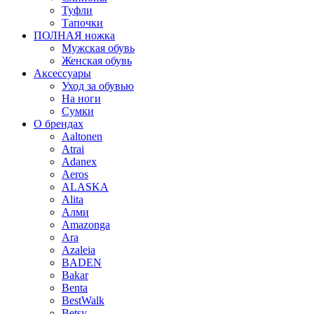
Туфли
Тапочки
ПОЛНАЯ ножка
Мужская обувь
Женская обувь
Аксессуары
Уход за обувью
На ноги
Сумки
О брендах
Aaltonen
Atrai
Adanex
Aeros
ALASKA
Alita
Алми
Amazonga
Ara
Azaleia
BADEN
Bakar
Benta
BestWalk
Betsy