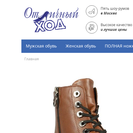
Пять шоу-румов
в Москве
Высокое качество
и лучшие цены
Мужская обувь
Женская обувь
ПОЛНАЯ нож
Главная