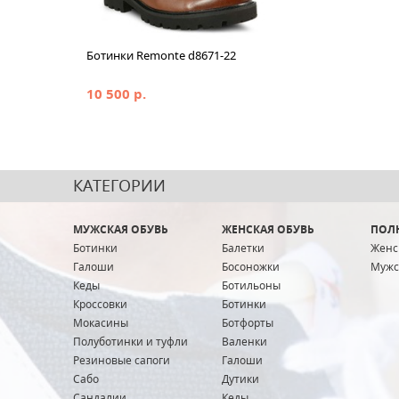
Ботинки Remonte d8671-22
10 500 р.
КАТЕГОРИИ
МУЖСКАЯ ОБУВЬ
ЖЕНСКАЯ ОБУВЬ
ПОЛ
Ботинки
Балетки
Женс
Галоши
Босоножки
Мужс
Кеды
Ботильоны
Кроссовки
Ботинки
Мокасины
Ботфорты
Полуботинки и туфли
Валенки
Резиновые сапоги
Галоши
Сабо
Дутики
Сандалии
Кеды