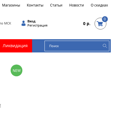
Магазины
Контакты
Статьи
Новости
О скидках
0
Вход
0 р.
0 по МСК
Регистрация
Ликвидация
NEW
!