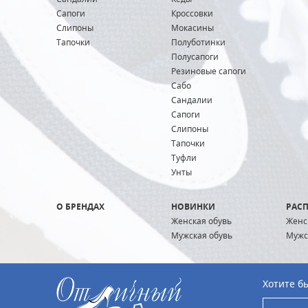
Сапоги
Кроссовки
Слипоны
Мокасины
Тапочки
Полуботинки
Полусапоги
Резиновые сапоги
Сабо
Сандалии
Сапоги
Слипоны
Тапочки
Туфли
Унты
О БРЕНДАХ
НОВИНКИ
РАС
Женская обувь
Женс
Мужская обувь
Мужс
Хотите бы