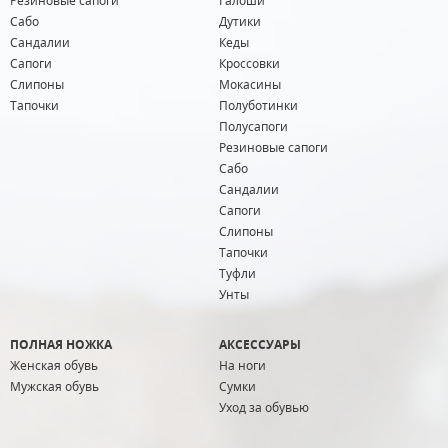
Резиновые сапоги
Галоши
Сабо
Дутики
Сандалии
Кеды
Сапоги
Кроссовки
Слипоны
Мокасины
Тапочки
Полуботинки
Полусапоги
Резиновые сапоги
Сабо
Сандалии
Сапоги
Слипоны
Тапочки
Туфли
Унты
ПОЛНАЯ НОЖКА
АКСЕССУАРЫ
Женская обувь
На ноги
Мужская обувь
Сумки
Уход за обувью