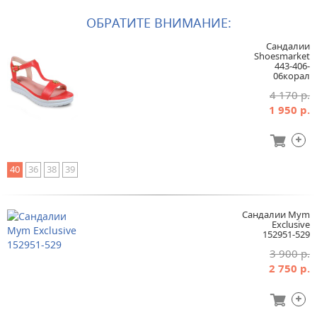
ОБРАТИТЕ ВНИМАНИЕ:
Сандалии
Shoesmarket
443-406-
06корал
4 170 р.
1 950 р.
40
36
38
39
Сандалии Mym
Exclusive
152951-529
3 900 р.
2 750 р.