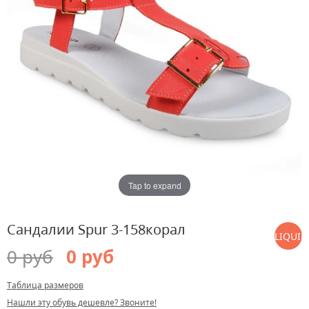
Tap to expand
Сандалии Spur 3-158корал
LIQUID
0 руб
0 руб
ARGUM
ERROR:
Таблица размеров
LIQUID
Нашли эту обувь дешевле? Звоните!
ERROR