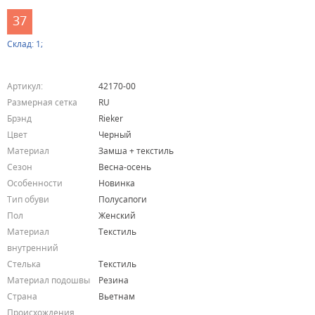
37
Склад: 1;
Артикул:
42170-00
Размерная сетка
RU
Брэнд
Rieker
Цвет
Черный
Материал
Замша + текстиль
Сезон
Весна-осень
Особенности
Новинка
Тип обуви
Полусапоги
Пол
Женский
Материал
Текстиль
внутренний
Стелька
Текстиль
Материал подошвы
Резина
Страна
Вьетнам
Происхождения