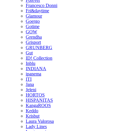
Forever
Francesco Donni
Fri&daytime
Glamour
Goergo
Gotime
GOW
Grendha
Grisport
GRUNBERG
Gut
ID! Collection
Inblu
INDIANA
ipanema
ITI
Jana
Jeleni
HORTOS
HISPANITAS
KangaROOS
Keddo
Krisbut
Laura Valorosa
Lady Lines