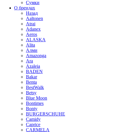
Сумки
О брендах
Назад
Aaltonen
Atrai
Adanex
Aeros
ALASKA
Alita
Алми
Amazonga
Ara
Azaleia
BADEN
Bakar
Benta
BestWalk
Betsy
Blue Moon
Bontimes
Bonty
BURGERSCHUHE
Camidy
Caprice
CARMELA