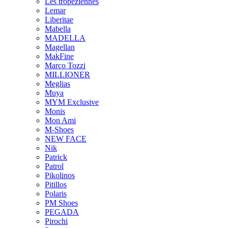
Les tropeziennes
Lemar
Liberitae
Mabella
MADELLA
Magellan
MakFine
Marco Tozzi
MILLIONER
Meglias
Muya
MYM Exclusive
Monis
Mon Ami
M-Shoes
NEW FACE
Nik
Patrick
Patrol
Pikolinos
Pitillos
Polaris
PM Shoes
PEGADA
Pirochi