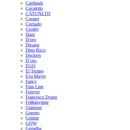
Cardinals
Cavaletto
CATUNLTD
Cooper
Cornado
Crosby
Daze
D'oro
Dicarra
Dino Ricci
Dockers
D`oro
EGO
El Tempo
Eva Mayer
Fancy
Finn Line
Forever
Francesco Donni
Fri&daytime
Glamour
Goergo
Gotime
GOW
Grendha