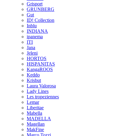
Grisport
GRUNBERG
Gut
ID! Collection
Inblu
INDIANA
ipanema
ITI
Jana
Jeleni
HORTOS
HISPANITAS
KangaROOS
Keddo
Krisbut
Laura Valorosa
Lady Lines
Les tropeziennes
Lemar
Liberitae
Mabella
MADELLA
Magellan
MakFine
Marco Tozzi