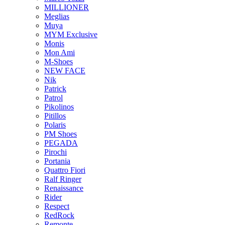
MILLIONER
Meglias
Muya
MYM Exclusive
Monis
Mon Ami
M-Shoes
NEW FACE
Nik
Patrick
Patrol
Pikolinos
Pitillos
Polaris
PM Shoes
PEGADA
Pirochi
Portania
Quattro Fiori
Ralf Ringer
Renaissance
Rider
Respect
RedRock
Remonte