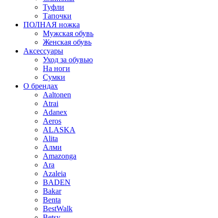
Туфли
Тапочки
ПОЛНАЯ ножка
Мужская обувь
Женская обувь
Аксессуары
Уход за обувью
На ноги
Сумки
О брендах
Aaltonen
Atrai
Adanex
Aeros
ALASKA
Alita
Алми
Amazonga
Ara
Azaleia
BADEN
Bakar
Benta
BestWalk
Betsy