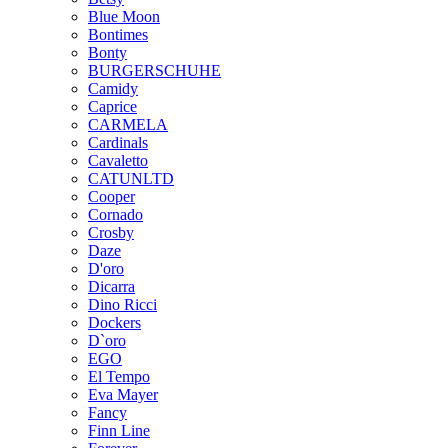
Blue Moon
Bontimes
Bonty
BURGERSCHUHE
Camidy
Caprice
CARMELA
Cardinals
Cavaletto
CATUNLTD
Cooper
Cornado
Crosby
Daze
D'oro
Dicarra
Dino Ricci
Dockers
D`oro
EGO
El Tempo
Eva Mayer
Fancy
Finn Line