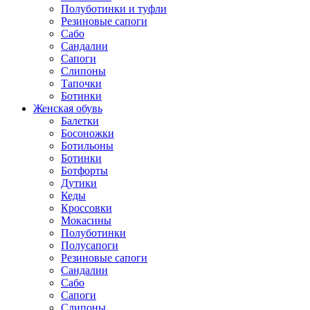
Полуботинки и туфли
Резиновые сапоги
Сабо
Сандалии
Сапоги
Слипоны
Тапочки
Ботинки
Женская обувь
Балетки
Босоножки
Ботильоны
Ботинки
Ботфорты
Дутики
Кеды
Кроссовки
Мокасины
Полуботинки
Полусапоги
Резиновые сапоги
Сандалии
Сабо
Сапоги
Слипоны