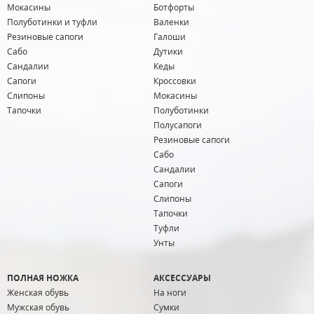
Мокасины
Ботфорты
Полуботинки и туфли
Валенки
Резиновые сапоги
Галоши
Сабо
Дутики
Сандалии
Кеды
Сапоги
Кроссовки
Слипоны
Мокасины
Тапочки
Полуботинки
Полусапоги
Резиновые сапоги
Сабо
Сандалии
Сапоги
Слипоны
Тапочки
Туфли
Унты
ПОЛНАЯ НОЖКА
АКСЕССУАРЫ
Женская обувь
На ноги
Мужская обувь
Сумки