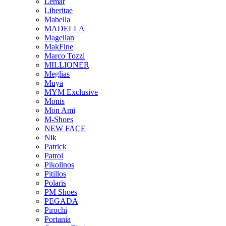
Lemar
Liberitae
Mabella
MADELLA
Magellan
MakFine
Marco Tozzi
MILLIONER
Meglias
Muya
MYM Exclusive
Monis
Mon Ami
M-Shoes
NEW FACE
Nik
Patrick
Patrol
Pikolinos
Pitillos
Polaris
PM Shoes
PEGADA
Pirochi
Portania