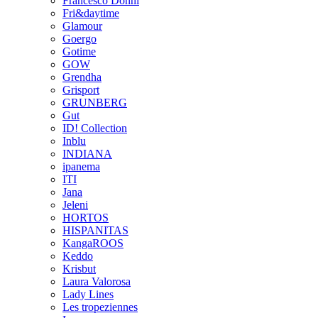
Francesco Donni
Fri&daytime
Glamour
Goergo
Gotime
GOW
Grendha
Grisport
GRUNBERG
Gut
ID! Collection
Inblu
INDIANA
ipanema
ITI
Jana
Jeleni
HORTOS
HISPANITAS
KangaROOS
Keddo
Krisbut
Laura Valorosa
Lady Lines
Les tropeziennes