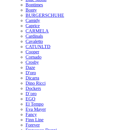
Bontimes
Bonty
BURGERSCHUHE
Camidy
Caprice
CARMELA
Cardinals
Cavaletto
CATUNLTD
Cooper
Cornado
Crosby
Daze
D'oro
Dicarra
Dino Ricci
Dockers
D`oro
EGO
El Tempo
Eva Mayer
Fancy
Finn Line
Forever