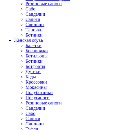
Резиновые сапоги
Сабо
Сандалии
Сапоги
Слипоны
Тапочки
Ботинки
Женская обувь
Балетки
Босоножки
Ботильоны
Ботинки
Ботфорты
Дутики
Кеды
Кроссовки
Мокасины
Полуботинки
Полусапоги
Резиновые сапоги
Сандалии
Сабо
Сапоги
Слипоны
Туфли