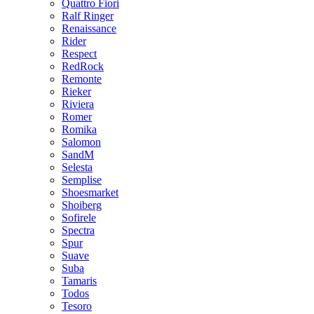
Quattro Fiori
Ralf Ringer
Renaissance
Rider
Respect
RedRock
Remonte
Rieker
Riviera
Romer
Romika
Salomon
SandM
Selesta
Semplise
Shoesmarket
Shoiberg
Sofirele
Spectra
Spur
Suave
Suba
Tamaris
Todos
Tesoro