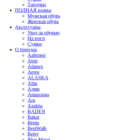
Тапочки
ПОЛНАЯ ножка
Мужская обувь
Женская обувь
Аксессуары
Уход за обувью
На ноги
Сумки
О брендах
Aaltonen
Atrai
Adanex
Aeros
ALASKA
Alita
Алми
Amazonga
Ara
Azaleia
BADEN
Bakar
Benta
BestWalk
Betsy
Blue Moon