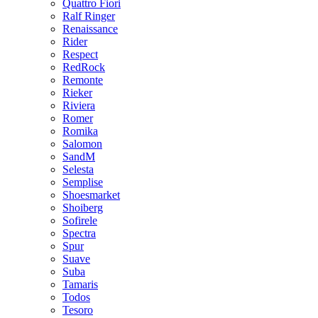
Quattro Fiori
Ralf Ringer
Renaissance
Rider
Respect
RedRock
Remonte
Rieker
Riviera
Romer
Romika
Salomon
SandM
Selesta
Semplise
Shoesmarket
Shoiberg
Sofirele
Spectra
Spur
Suave
Suba
Tamaris
Todos
Tesoro