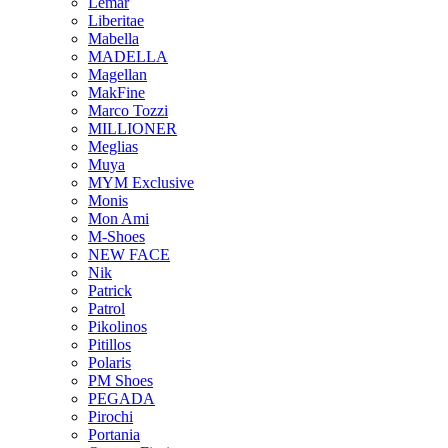
Lemar
Liberitae
Mabella
MADELLA
Magellan
MakFine
Marco Tozzi
MILLIONER
Meglias
Muya
MYM Exclusive
Monis
Mon Ami
M-Shoes
NEW FACE
Nik
Patrick
Patrol
Pikolinos
Pitillos
Polaris
PM Shoes
PEGADA
Pirochi
Portania