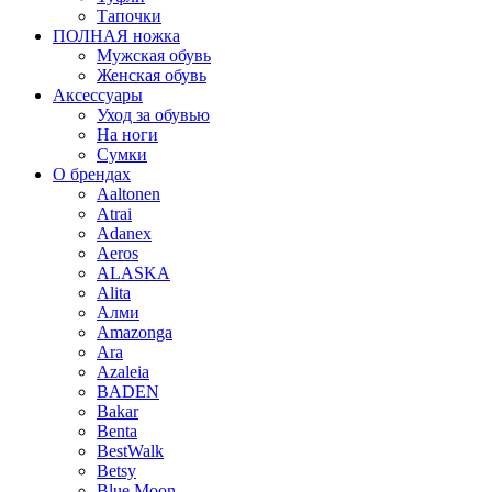
Тапочки
ПОЛНАЯ ножка
Мужская обувь
Женская обувь
Аксессуары
Уход за обувью
На ноги
Сумки
О брендах
Aaltonen
Atrai
Adanex
Aeros
ALASKA
Alita
Алми
Amazonga
Ara
Azaleia
BADEN
Bakar
Benta
BestWalk
Betsy
Blue Moon