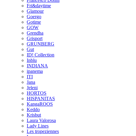
Francesco Donni
Fri&daytime
Glamour
Goergo
Gotime
GOW
Grendha
Grisport
GRUNBERG
Gut
ID! Collection
Inblu
INDIANA
ipanema
ITI
Jana
Jeleni
HORTOS
HISPANITAS
KangaROOS
Keddo
Krisbut
Laura Valorosa
Lady Lines
Les tropeziennes