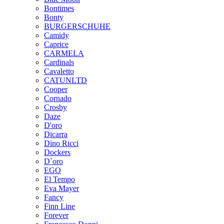
Bontimes
Bonty
BURGERSCHUHE
Camidy
Caprice
CARMELA
Cardinals
Cavaletto
CATUNLTD
Cooper
Cornado
Crosby
Daze
D'oro
Dicarra
Dino Ricci
Dockers
D`oro
EGO
El Tempo
Eva Mayer
Fancy
Finn Line
Forever