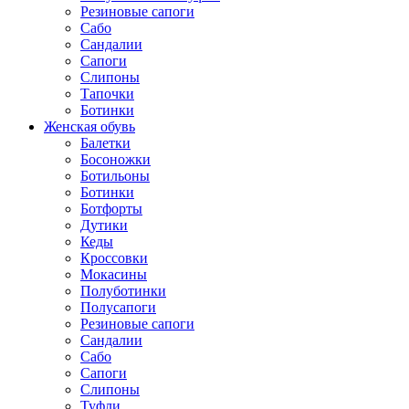
Резиновые сапоги
Сабо
Сандалии
Сапоги
Слипоны
Тапочки
Ботинки
Женская обувь
Балетки
Босоножки
Ботильоны
Ботинки
Ботфорты
Дутики
Кеды
Кроссовки
Мокасины
Полуботинки
Полусапоги
Резиновые сапоги
Сандалии
Сабо
Сапоги
Слипоны
Туфли