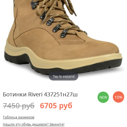
Tap to expand
Ботинки Riveri 437251н27ш
10%
NEW
7450 руб
6705 руб
Таблица размеров
Нашли эту обувь дешевле? Звоните!