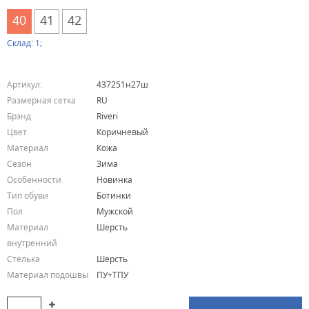
40
41
42
Склад: 1;
Артикул:
437251н27ш
Размерная сетка
RU
Брэнд
Riveri
Цвет
Коричневый
Материал
Кожа
Сезон
Зима
Особенности
Новинка
Тип обуви
Ботинки
Пол
Мужской
Материал
Шерсть
внутренний
Стелька
Шерсть
Материал подошвы
ПУ+ТПУ